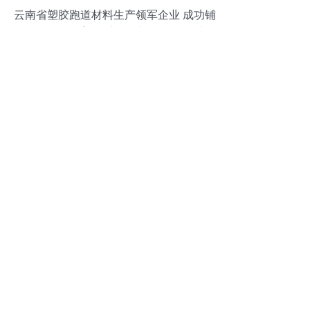
云南省塑胶跑道材料生产领军企业 成功铺
设数百条全塑纤维跑道与预制型卷材