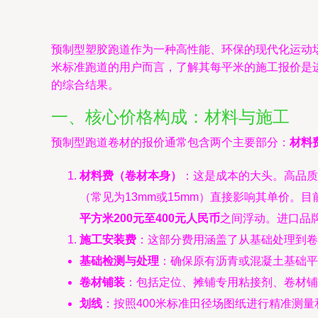
预制型塑胶跑道作为一种高性能、环保的现代化运动
米标准跑道的用户而言，了解其每平米的施工报价是
的综合结果。
一、核心价格构成：材料与施工
预制型跑道卷材的报价通常包含两个主要部分：
材料
材料费（卷材本身）
：这是成本的大头。高品质
（常见为13mm或15mm）直接影响其单价。目前
平方米200元至400元人民币
之间浮动。进口品
施工安装费
：这部分费用涵盖了从基础处理到卷
基础检测与处理
：确保原有沥青或混凝土基础平
卷材铺装
：包括定位、摊铺专用粘接剂、卷材铺
划线
：按照400米标准田径场图纸进行精准测量