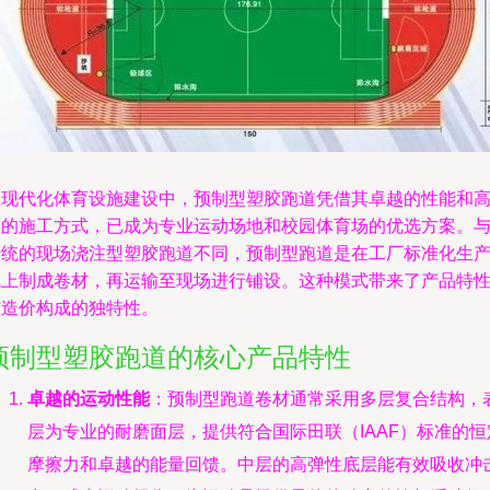
在现代化体育设施建设中，预制型塑胶跑道凭借其卓越的性能和
效的施工方式，已成为专业运动场地和校园体育场的优选方案。
传统的现场浇注型塑胶跑道不同，预制型跑道是在工厂标准化生
线上制成卷材，再运输至现场进行铺设。这种模式带来了产品特
与造价构成的独特性。
预制型塑胶跑道的核心产品特性
卓越的运动性能
：预制型跑道卷材通常采用多层复合结构，
层为专业的耐磨面层，提供符合国际田联（IAAF）标准的恒
摩擦力和卓越的能量回馈。中层的高弹性底层能有效吸收冲