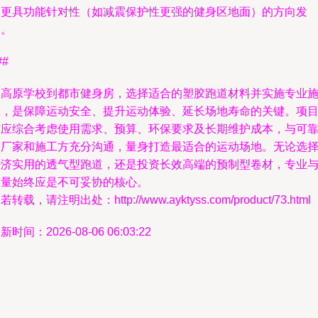
和更具功能针对性（如减震保护性更强的健身区地面）的方向发
展。
##
从高原学校到都市健身房，选择适合的塑胶跑道材料并实施专业
工，是保障运动安全、提升运动体验、延长场地寿命的关键。项
方应综合考虑使用需求、预算、环保要求及长期维护成本，与可
的厂家和施工方充分沟通，量身打造最适合的运动场地。无论选
经济实用的透气型跑道，还是投资长效高端的预制型卷材，专业
质量始终应是不可妥协的核心。
若转载，请注明出处：http://www.ayktyss.com/product/73.html
新时间：2026-08-06 06:03:22