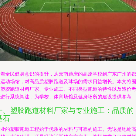
随着全民健身意识的提升，从云南迪庆的高原学校到广东广州的
市运动场馆，对高品质塑胶跑道及球场的需求日益增长。本文将
绕塑胶跑道材料厂家、专业施工、不同类型跑道的特性以及造价
量进行系统阐述，为学校、体育场馆及健身场所的建设提供参考
一、塑胶跑道材料厂家与专业施工：品质的
基石
专业的塑胶跑道工程始于优质的材料与可靠的施工。无论是地处