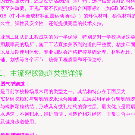
原的云南迪庆州，还是经济活跃的广东广州，选择信誉良好的材
家至关重要。正规厂家不仅能提供符合国家标准（如GB 36246-
2018《中小学合成材料面层运动场地》）的环保材料，确保材料
耐久性、弹性及安全性，还能提供完善的技术支持。
专业施工团队是工程成功的另一半保障。特别是对于学校操场这
使用频率高的场所，施工工艺直接关系到跑道的平整度、粘接牢
度以及后期使用体验。专业团队会严格把控基础处理、材料配比
摊铺、划线等各个环节，确保工程质量和环保达标。
二、主流塑胶跑道类型详解
.
透气型跑道
：
这是目前学校操场最常用的类型之一。其结构特点在于面层为
EPDM橡胶颗粒与聚氨酯胶水混合摊铺，底层采用单组分聚氨酯胶
水与橡胶颗粒粘结，形成具有微孔结构的弹性层。最大优点是雨
排水迅速，不易积水，维护简便，且造价相对经济，非常适合中
学及健身步道使用。