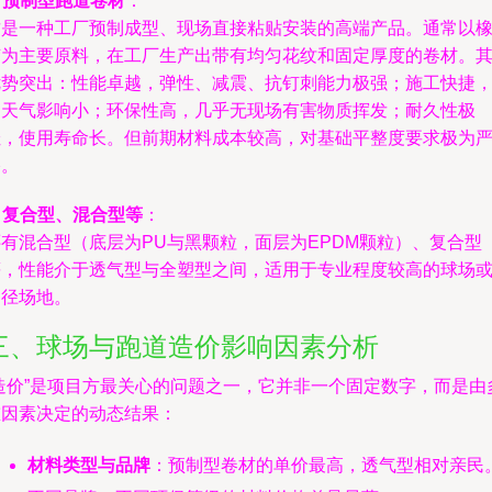
.
预制型跑道卷材
：
这是一种工厂预制成型、现场直接粘贴安装的高端产品。通常以
胶为主要原料，在工厂生产出带有均匀花纹和固定厚度的卷材。
优势突出：性能卓越，弹性、减震、抗钉刺能力极强；施工快捷
受天气影响小；环保性高，几乎无现场有害物质挥发；耐久性极
佳，使用寿命长。但前期材料成本较高，对基础平整度要求极为
格。
.
复合型、混合型等
：
还有混合型（底层为PU与黑颗粒，面层为EPDM颗粒）、复合型
等，性能介于透气型与全塑型之间，适用于专业程度较高的球场
田径场地。
三、球场与跑道造价影响因素分析
“造价”是项目方最关心的问题之一，它并非一个固定数字，而是由
重因素决定的动态结果：
材料类型与品牌
：预制型卷材的单价最高，透气型相对亲民